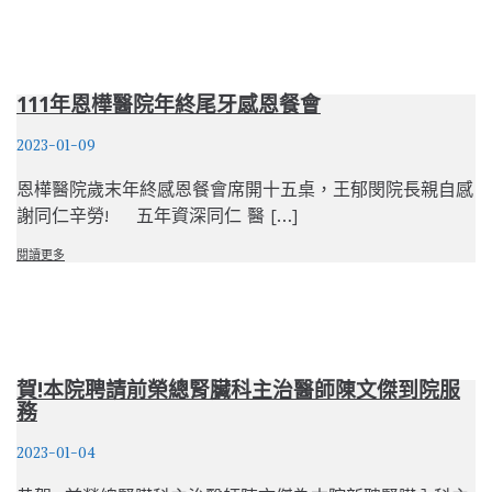
111年恩樺醫院年終尾牙感恩餐會
2023-01-09
恩樺醫院歲末年終感恩餐會席開十五桌，王郁閔院長親自感
謝同仁辛勞! 五年資深同仁 醫 […]
閱讀更多
賀!本院聘請前榮總腎臟科主治醫師陳文傑到院服
務
2023-01-04