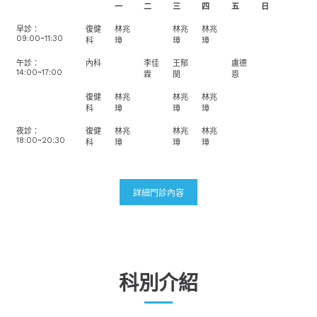
一
二
三
四
五
日
早診：
復健
林兆
林兆
林兆
09:00~11:30
科
璋
璋
璋
午診：
內科
李佳
王郁
盧德
14:00~17:00
霖
閔
恩
復健
林兆
林兆
林兆
科
璋
璋
璋
夜診：
復健
林兆
林兆
林兆
18:00~20:30
科
璋
璋
璋
詳細門診內容
科別介紹