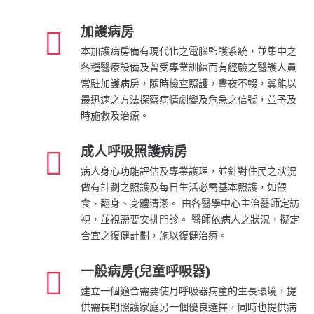
加護病房
本加護病房備有現代化之電腦監護系統，並集中之
各種醫療設備及曾受專業訓練而有經驗之醫護人員
常駐加護病房，隨時檢查照護，晝夜不輟，冀能以
最迅速之方法探察病情劇變及危急之信號，並予及
時施救及治療。
成人呼吸照護病房
病人身心功能評估及專業護理，並針對住民之狀況
做有計劃之照護及每日生活必需基本照護，如餵
食、翻身、身體清潔。 由各醫學中心主治醫師定訪
視，並視需要安排門診。 醫師依病人之狀況，擬定
合宜之復健計劃，施以復健治療。
一般病房(兒童呼吸器)
建立一個適合需要使月呼吸器病童的生長環境，提
供需長期照護家庭另一個優良選擇，同時也提供病