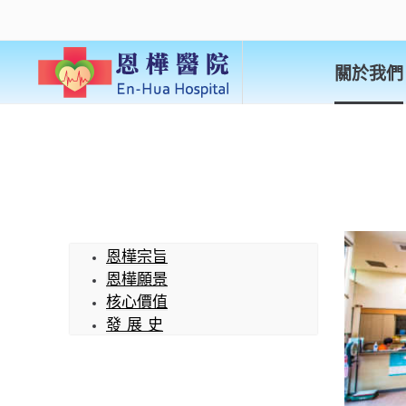
關於我們
恩樺宗旨
恩樺願景
核心價值
發 展 史